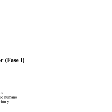
r (Fase I)
as
ollo humano
ción y