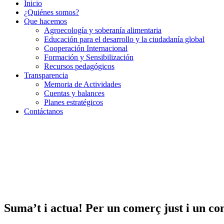
Inicio
¿Quiénes somos?
Que hacemos
Agroecología y soberanía alimentaria
Educación para el desarrollo y la ciudadanía global
Cooperación Internacional
Formación y Sensibilización
Recursos pedagógicos
Transparencia
Memoria de Actividades
Cuentas y balances
Planes estratégicos
Contáctanos
Suma’t i actua! Per un comerç just i un co