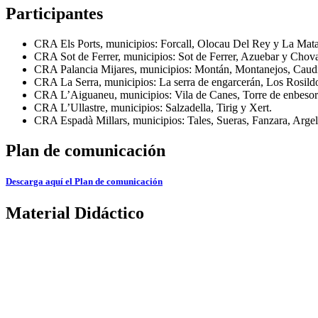
Participantes
CRA Els Ports, municipios: Forcall, Olocau Del Rey y La Mata
CRA Sot de Ferrer, municipios: Sot de Ferrer, Azuebar y Chova
CRA Palancia Mijares, municipios: Montán, Montanejos, Caudie
CRA La Serra, municipios: La serra de engarcerán, Los Rosildo
CRA L’Aiguaneu, municipios: Vila de Canes, Torre de enbesora
CRA L’Ullastre, municipios: Salzadella, Tirig y Xert.
CRA Espadà Millars, municipios: Tales, Sueras, Fanzara, Argel
Plan de comunicación
Descarga aquí el Plan de comunicación
Material Didáctico