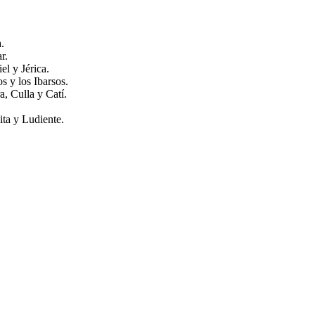
.
r.
l y Jérica.
s y los Ibarsos.
, Culla y Catí.
ita y Ludiente.