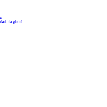
ia
udadanía global