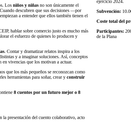
ejercicio 2024.
os. Los
niños y niñas
no son únicamente el
 Cuando descubren que sus decisiones —por
Subvención:
10.0
empiezan a entender que ellos también tienen el
Coste total del p
CEIP, hablar sobre comercio justo es mucho más
Participantes:
200
alorar el esfuerzo de quienes lo producen y
de la Plana
ias
. Contar y dramatizar relatos inspira a los
distintas y a imaginar soluciones. Así, conceptos
n en vivencias que los motivan a actuar.
mos que los más pequeños se reconozcan como
rles herramientas para soñar, crear y
construir
ontiene
8 cuentos por un futuro mejor o 8
n la presentación del cuento colaborativo, acto